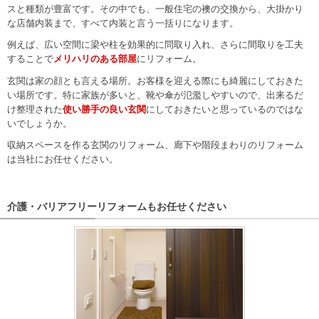
スと種類が豊富です。その中でも、一般住宅の襖の交換から、大掛かり
な店舗内装まで、すべて内装と言う一括りになります。
例えば、広い空間に梁や柱を効果的に問取り入れ、さらに間取りを工夫
することで
メリハリのある部屋
にリフォーム。
玄関は家の顔とも言える場所。お客様を迎える際にも綺麗にしておきた
い場所です。特に家族が多いと、靴や傘が氾濫しやすいので、出来るだ
け整理された
使い勝手の良い玄関
にしておきたいと思っているのではな
いでしょうか。
収納スペースを作る玄関のリフォーム、廊下や階段まわりのリフォーム
は当社にお任せください。
介護・バリアフリーリフォームもお任せください